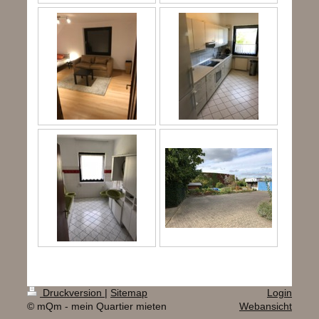
Druckversion
|
Sitemap
Login
© mQm - mein Quartier mieten
Webansicht