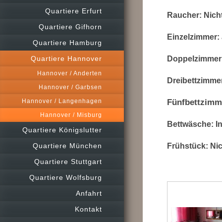
Quartiere Erfurt
Raucher:
Nich
Quartiere Gifhorn
Einzelzimmer:
Quartiere Hamburg
Quartiere Hannover
Doppelzimmer: 
Hannover / Anderten
Dreibettzimmer
Hannover / Garbsen
Hannover / Langenhagen
Fünfbettzimme
Hannover / Misburg
Bettwäsche:
In
Quartiere Königslutter
Quartiere München
Frühstück:
Nic
Quartiere Stuttgart
Quartiere Wolfsburg
Anfahrt
Kontakt