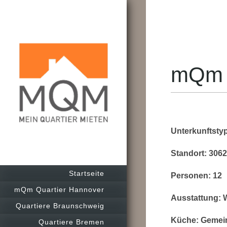
mQm H
Unterkunftsty
Standort: 306
Startseite
Personen: 12
mQm Quartier Hannover
Ausstattung:
W
Quartiere Braunschweig
Küche:
Gemein
Quartiere Bremen